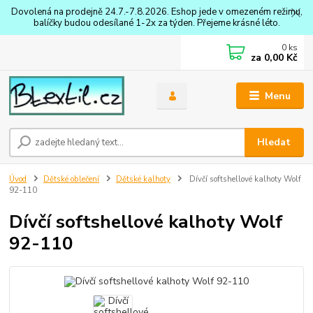
Dovolená na prodejně 24.7.-7.8.2026. Eshop jede v omezeném režimu,
balíčky budou odesílané 1-2x za týden. Přejeme krásné léto.
0
ks
za
0,00 Kč
Menu
Hledat
Úvod
Dětské oblečení
Dětské kalhoty
Dívčí softshellové kalhoty Wolf
92-110
Dívčí softshellové kalhoty Wolf
92-110