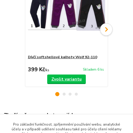
Dívčí softshellové kalhoty Wolf 92-110
Dětské soft
399 Kč
389 Kč
Skladem 6 ks
/
ks
/
ks
Zvolit variantu
Zboží zařazeno v kategoriích
Pro základní funkčnost, zpříjemnění používání webu, analytické
Dětské oblečení
účely a v případě udělení souhlasu také pro účely cílení reklamy