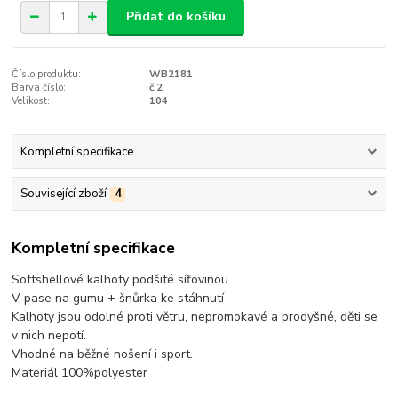
Přidat do košíku
Číslo produktu:
WB2181
Barva číslo:
č.2
Velikost:
104
Kompletní specifikace
Související zboží
4
Kompletní specifikace
Softshellové kalhoty podšité síťovinou
V pase na gumu + šnůrka ke stáhnutí
Kalhoty jsou odolné proti větru, nepromokavé a prodyšné, děti se
v nich nepotí.
Vhodné na běžné nošení i sport.
Materiál 100%polyester