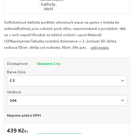
Softshellové kalhoty podšité síťovinouV pase na gumu + šnůrka ke
stáhnutíKalhoty jsou odolné proti větru, nepromokavé a prodyšné, děti
se v nich nepotí.Vhodné na běžné nošení i sport.Materiál
100%polyesterTabulka rozměrů (tolerance +-1-2cm)vel.92-délka
celková 55cm, délka od rozkroku 36cm, šíře pas ...
celý popis
Dostupnost
Skladem 1 ks
Barva číslo
Velikost
Nejsme plátci DPH
439 Kč
/
ks