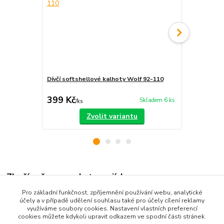
Dívčí softshellové kalhoty Wolf 92-110
Dětské soft
399 Kč
389 Kč
Skladem 6 ks
/
ks
/
ks
Zvolit variantu
Zboží zařazeno v kategoriích
Pro základní funkčnost, zpříjemnění používání webu, analytické
Dětské oblečení
účely a v případě udělení souhlasu také pro účely cílení reklamy
využíváme soubory cookies. Nastavení vlastních preferencí
Dětské kalhoty
cookies můžete kdykoli upravit odkazem ve spodní části stránek.