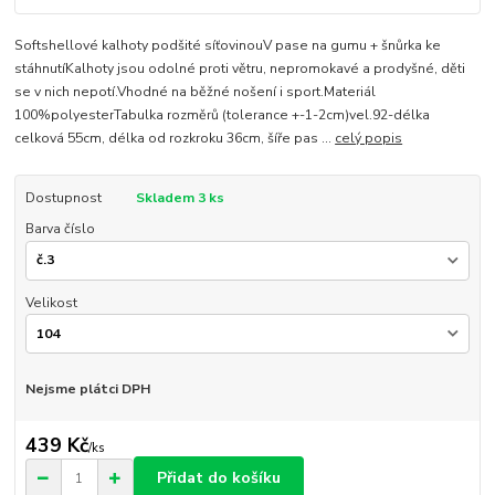
Softshellové kalhoty podšité síťovinouV pase na gumu + šnůrka ke
stáhnutíKalhoty jsou odolné proti větru, nepromokavé a prodyšné, děti
se v nich nepotí.Vhodné na běžné nošení i sport.Materiál
100%polyesterTabulka rozměrů (tolerance +-1-2cm)vel.92-délka
celková 55cm, délka od rozkroku 36cm, šíře pas ...
celý popis
Dostupnost
Skladem 3 ks
Barva číslo
Velikost
Nejsme plátci DPH
439 Kč
/
ks
Přidat do košíku