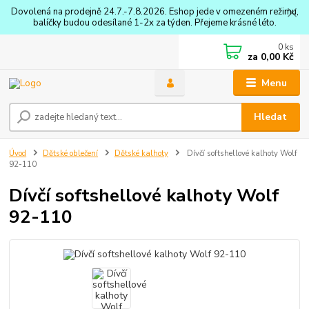
Dovolená na prodejně 24.7.-7.8.2026. Eshop jede v omezeném režimu,
balíčky budou odesílané 1-2x za týden. Přejeme krásné léto.
0
ks
za
0,00 Kč
Menu
Hledat
Úvod
Dětské oblečení
Dětské kalhoty
Dívčí softshellové kalhoty Wolf
92-110
Dívčí softshellové kalhoty Wolf
92-110