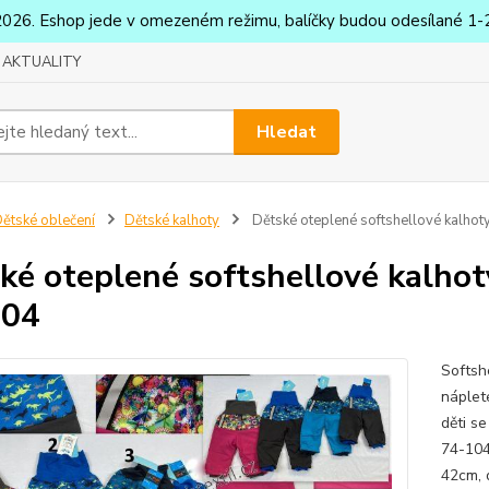
2026. Eshop jede v omezeném režimu, balíčky budou odesílané 1-2
AKTUALITY
Hledat
ětské oblečení
Dětské kalhoty
Dětské oteplené softshellové kalho
ké oteplené softshellové kalho
104
Softsh
náplet
děti s
74-104
42cm, 