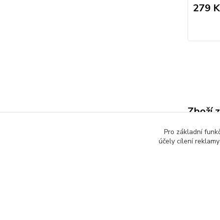
279 K
Zboží 
Dětsk
Pro základní funk
účely cílení reklam