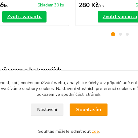
č
280 Kč
Skladem 30 ks
S
/
ks
/
ks
Zvolit variantu
Zvolit variantu
zařazeno v kategoriích
é oblečení
Kojenecké oblečení 68-92
Děts
čnost, zpříjemnění používání webu, analytické účely a v případě udělení
y využíváme soubory cookies. Nastavení vlastních preferencí cookies mů
odkazem ve spodní části stránek.
Souhlasím
Nastavení
Souhlas můžete odmítnout
zde
.