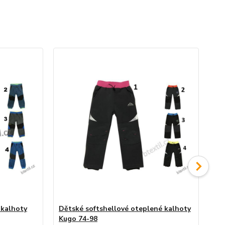
 kalhoty
Dětské softshellové oteplené kalhoty
Dě
Kugo 74-98
10