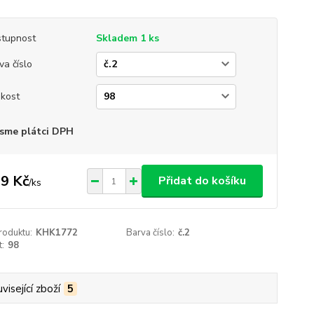
tupnost
Skladem 1 ks
va číslo
ikost
sme plátci DPH
9 Kč
Přidat do košíku
/
ks
roduktu:
KHK1772
Barva číslo:
č.2
t:
98
visející zboží
5