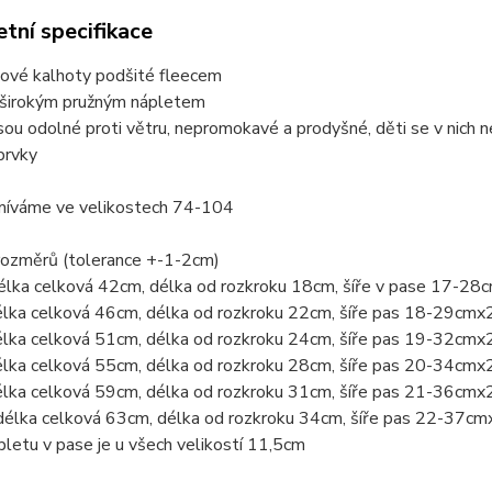
tní specifikace
lové kalhoty podšité fleecem
 širokým pružným nápletem
sou odolné proti větru, nepromokavé a prodyšné, děti se v nich n
prvky
míváme ve velikostech 74-104
rozměrů (tolerance +-1-2cm)
élka celková 42cm, délka od rozkroku 18cm, šíře v pase 17-28
élka celková 46cm, délka od rozkroku 22cm, šíře pas 18-29cmx
élka celková 51cm, délka od rozkroku 24cm, šíře pas 19-32cmx
élka celková 55cm, délka od rozkroku 28cm, šíře pas 20-34cmx
élka celková 59cm, délka od rozkroku 31cm, šíře pas 21-36cmx
délka celková 63cm, délka od rozkroku 34cm, šíře pas 22-37cm
letu v pase je u všech velikostí 11,5cm