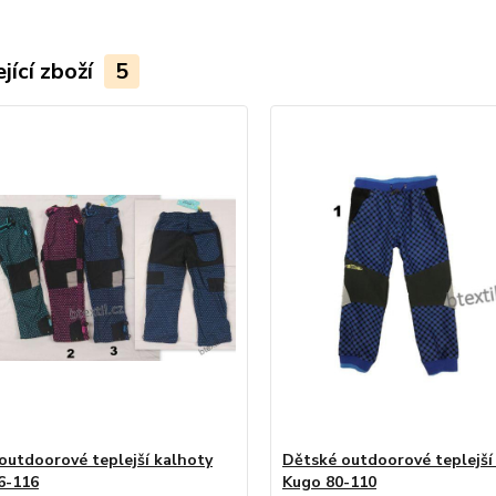
jící zboží
5
outdoorové teplejší kalhoty
Dětské outdoorové teplejší
6-116
Kugo 80-110