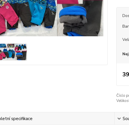
Dos
Bar
Vel
Nej
39
Číslo p
Velikos
etní specifikace
Sou