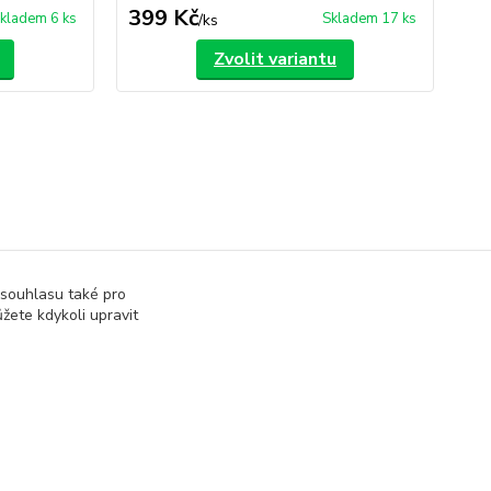
399 Kč
3
kladem 6 ks
Skladem 17 ks
/
ks
Zvolit variantu
ké kalhoty
 souhlasu také pro
žete kdykoli upravit
Vytvořeno na
Eshop-rychle.cz