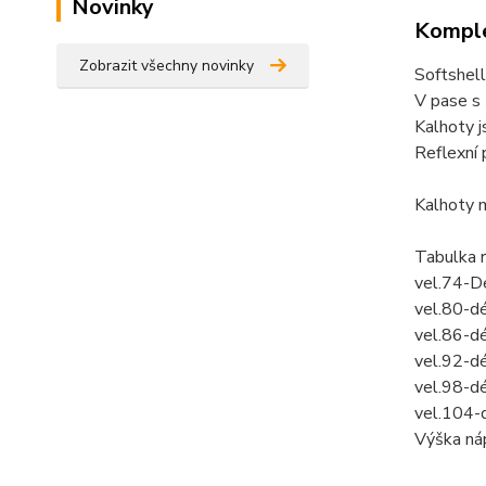
Novinky
Komple
Zobrazit všechny novinky
Softshel
V pase s
Kalhoty j
Reflexní 
Kalhoty 
Tabulka 
vel.74-D
vel.80-d
vel.86-d
vel.92-d
vel.98-d
vel.104-
Výška náp