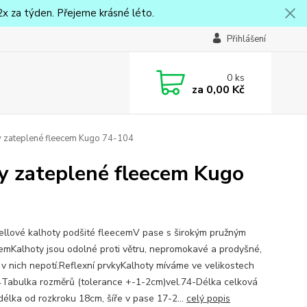
x za týden. Přejeme krásné léto.
Přihlášení
0
ks
za
0,00 Kč
ty zateplené fleecem Kugo 74-104
ty zateplené fleecem Kugo
ellové kalhoty podšité fleecemV pase s širokým pružným
emKalhoty jsou odolné proti větru, nepromokavé a prodyšné,
e v nich nepotí.Reflexní prvkyKalhoty míváme ve velikostech
Tabulka rozměrů (tolerance +-1-2cm)vel.74-Délka celková
délka od rozkroku 18cm, šíře v pase 17-2...
celý popis